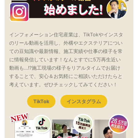
インフォメーション住宅産業は、TikTokやインスタ
のリール動画を活用し、外構やエクステリアについ
ての豆知識や最新情報、施工実績や仕事の様子を常
に情報発信しています！なんとすでに5万再生近い
動画も…!?施工現場の様子をリアルタイムでお届け
することで、安心＆お気軽にご相談いただけたらと
考えています。ぜひチェックしてみてください！
TikTok
インスタグラム