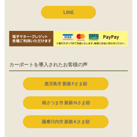
LINE
カーポートを導入されたお客様の声
鹿児島市 新築 Fさま邸
南さつま市 新築 Nさま邸
薩摩川内市 新築 Kさま邸