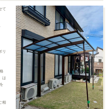
せて
台
ポリ
、
格
、は
を
ご相