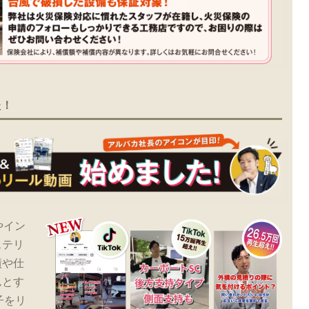
た！
やイン
ステリ
績や仕
んとす
子をリ