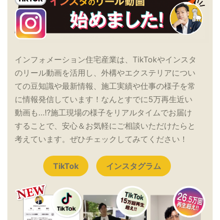
インフォメーション住宅産業は、TikTokやインスタ
のリール動画を活用し、外構やエクステリアについ
ての豆知識や最新情報、施工実績や仕事の様子を常
に情報発信しています！なんとすでに5万再生近い
動画も…!?施工現場の様子をリアルタイムでお届け
することで、安心＆お気軽にご相談いただけたらと
考えています。ぜひチェックしてみてください！
TikTok
インスタグラム