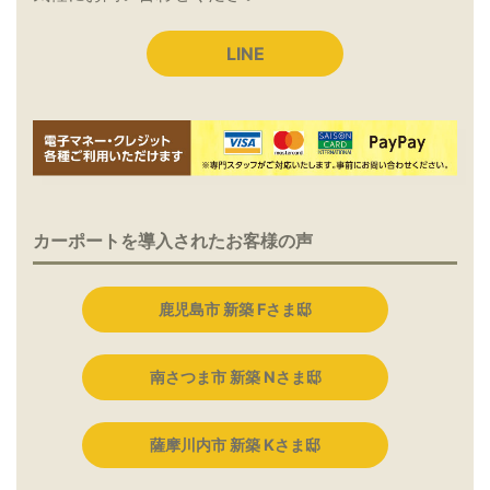
LINE
カーポートを導入されたお客様の声
鹿児島市 新築 Fさま邸
南さつま市 新築 Nさま邸
薩摩川内市 新築 Kさま邸