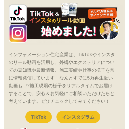
インフォメーション住宅産業は、TikTokやインスタ
のリール動画を活用し、外構やエクステリアについ
ての豆知識や最新情報、施工実績や仕事の様子を常
に情報発信しています！なんとすでに5万再生近い
動画も…!?施工現場の様子をリアルタイムでお届け
することで、安心＆お気軽にご相談いただけたらと
考えています。ぜひチェックしてみてください！
TikTok
インスタグラム