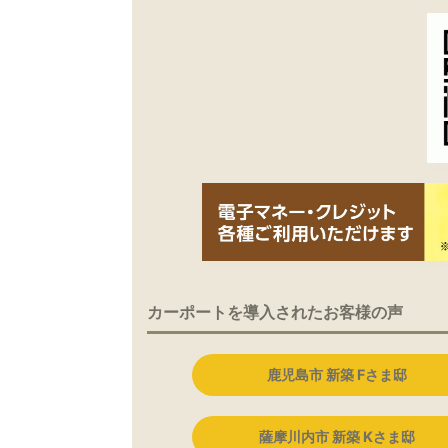
カーポートを導入されたお客様の声
鹿児島市 新築 Fさま邸
薩摩川内市 新築 Kさま邸