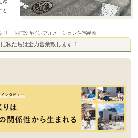
工務
にど
ンクリート打設 #インフォメーション住宅産業
めに私たちは全力営業致します！