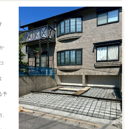
す
か
コ
よ
る予
方、