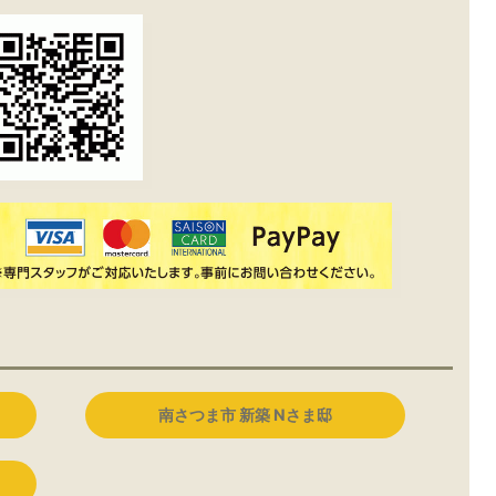
南さつま市 新築 Nさま邸