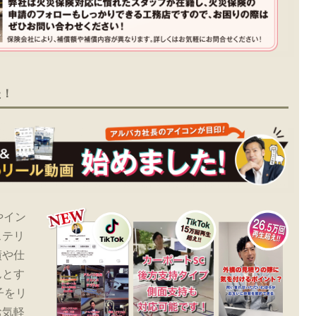
た！
やイン
ステリ
績や仕
んとす
子をリ
お気軽