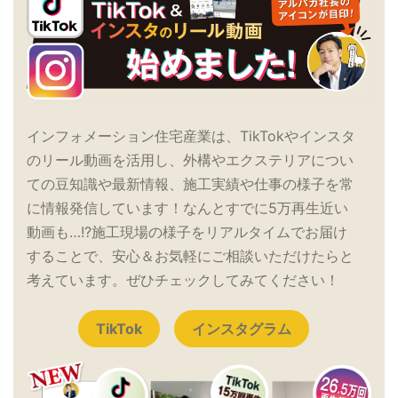
インフォメーション住宅産業は、TikTokやインスタ
のリール動画を活用し、外構やエクステリアについ
ての豆知識や最新情報、施工実績や仕事の様子を常
に情報発信しています！なんとすでに5万再生近い
動画も…!?施工現場の様子をリアルタイムでお届け
することで、安心＆お気軽にご相談いただけたらと
考えています。ぜひチェックしてみてください！
TikTok
インスタグラム