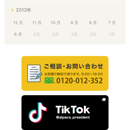
2013年
12 月
11 月
10 月
9 月
8 月
7 月
6 月
5月
4月
3月
2月
1月