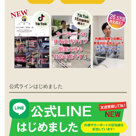
公式ラインはじめました