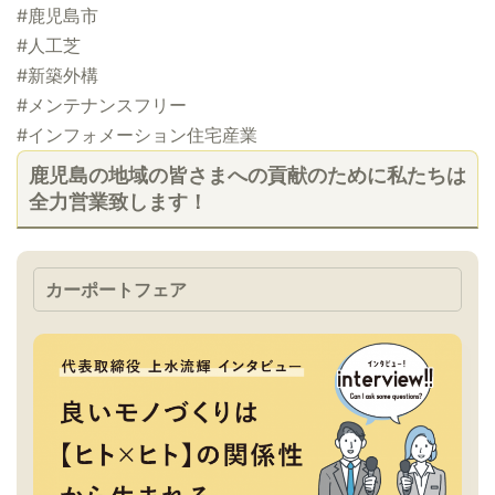
#鹿児島市
#人工芝
#新築外構
#メンテナンスフリー
#インフォメーション住宅産業
鹿児島の地域の皆さまへの貢献のために私たちは
全力営業致します！
カーポートフェア