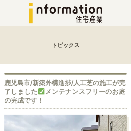
トピックス
鹿児島市/新築外構進捗/人工芝の施工が完
了しました
メンテナンスフリーのお庭
の完成です！