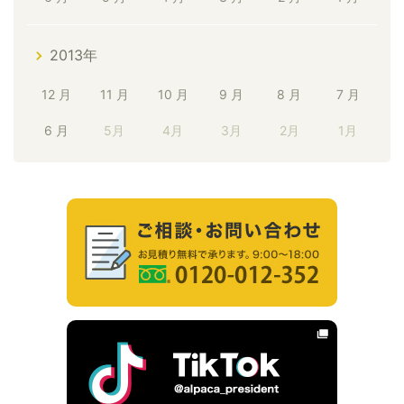
2013年
12 月
11 月
10 月
9 月
8 月
7 月
6 月
5月
4月
3月
2月
1月