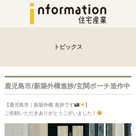
トピックス
鹿児島市/新築外構進捗/玄関ポーチ造作中
【鹿児島市｜新築外構 進捗です
】
ご依頼いただきありがとうございました！