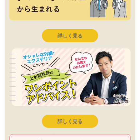
詳しく見る
詳しく見る