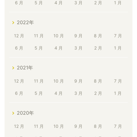
6 月
5 月
4 月
3 月
2 月
1 月
2022年
12 月
11 月
10 月
9 月
8 月
7 月
6 月
5 月
4 月
3 月
2 月
1 月
2021年
12 月
11 月
10 月
9 月
8 月
7 月
6 月
5 月
4 月
3 月
2 月
1 月
2020年
12 月
11 月
10 月
9 月
8 月
7 月