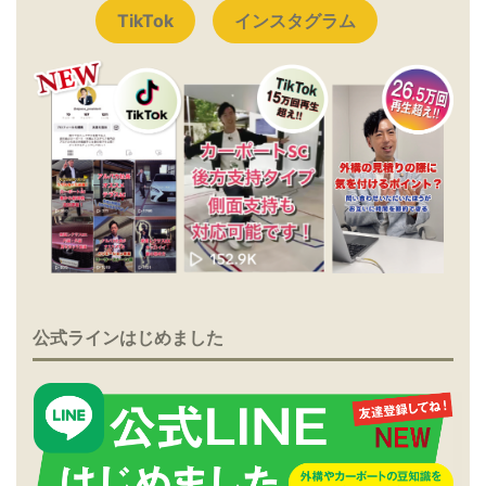
TikTok
インスタグラム
公式ラインはじめました