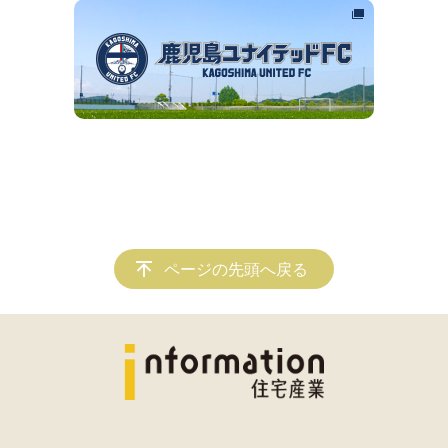
ページの先頭へ戻る