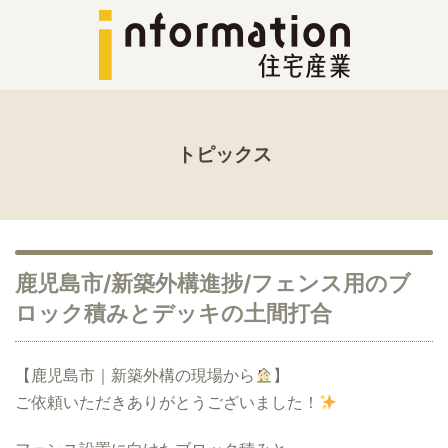
トピックス
鹿児島市/新築外構進捗/フェンス用のブ
ロック積みとデッキの土間打合
【鹿児島市｜新築外構の現場から
】
ご依頼いただきありがとうございました！