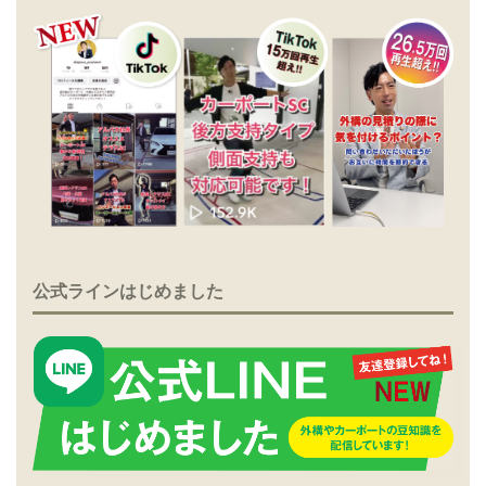
公式ラインはじめました