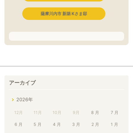
薩摩川内市 新築 Kさま邸
アーカイブ
2026年
12月
11月
10月
9月
8 月
7 月
6 月
5 月
4 月
3 月
2 月
1 月