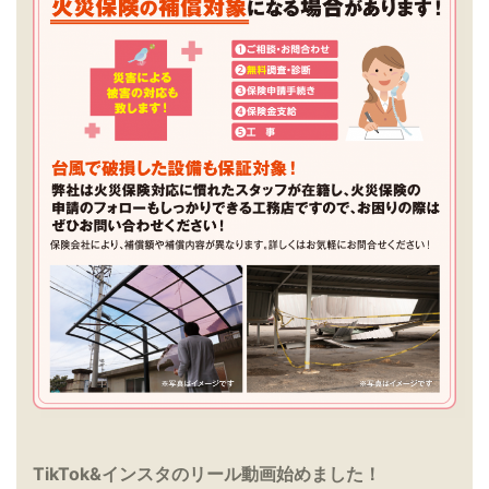
TikTok&インスタのリール動画始めました！