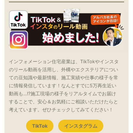
インフォメーション住宅産業は、TikTokやインスタ
のリール動画を活用し、外構やエクステリアについ
ての豆知識や最新情報、施工実績や仕事の様子を常
に情報発信しています！なんとすでに5万再生近い
動画も…!?施工現場の様子をリアルタイムでお届け
することで、安心＆お気軽にご相談いただけたらと
考えています。ぜひチェックしてみてください！
TikTok
インスタグラム