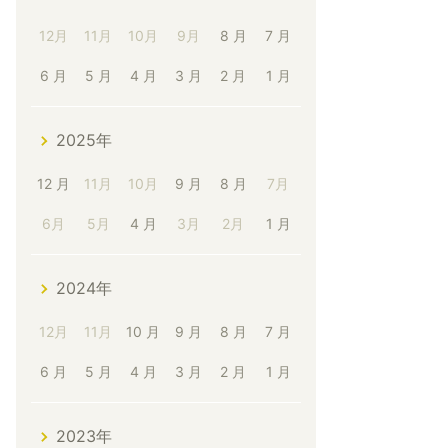
12月
11月
10月
9月
8 月
7 月
6 月
5 月
4 月
3 月
2 月
1 月
2025年
12 月
11月
10月
9 月
8 月
7月
6月
5月
4 月
3月
2月
1 月
2024年
12月
11月
10 月
9 月
8 月
7 月
6 月
5 月
4 月
3 月
2 月
1 月
2023年