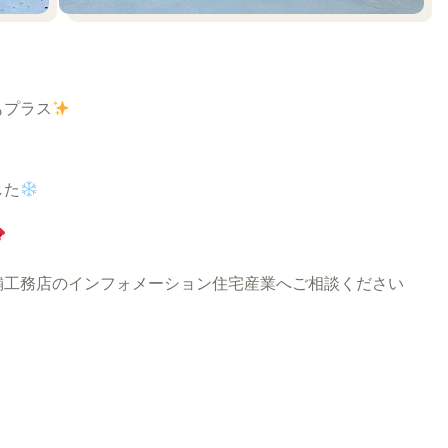
もプラス
した
舗工務店のインフォメーション住宅産業へご相談ください