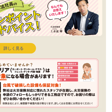
詳しく見る