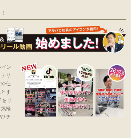
た！
やイン
ステリ
績や仕
んとす
子をリ
お気軽
ぜひチ