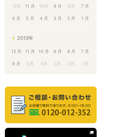
12月
11 月
10月
9 月
8月
7 月
6 月
5 月
4 月
3 月
2 月
1 月
2013年
12 月
11 月
10 月
9 月
8 月
7 月
6 月
5月
4月
3月
2月
1月