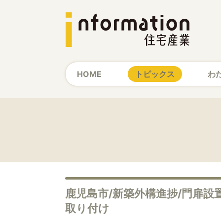
HOME
トピックス
わ
鹿児島市/新築外構進捗/門扉
取り付け