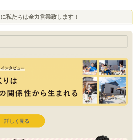
めに私たちは全力営業致します！
詳しく見る