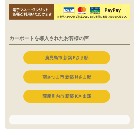
カーポートを導入されたお客様の声
鹿児島市 新築 Fさま邸
南さつま市 新築 Nさま邸
薩摩川内市 新築 Kさま邸