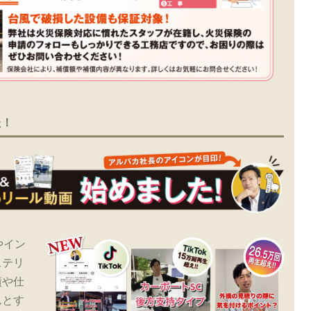
た！
やイン
ステリ
績や仕
んとす