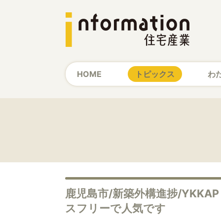
HOME
トピックス
わ
鹿児島市/新築外構進捗/YKK
スフリーで人気です