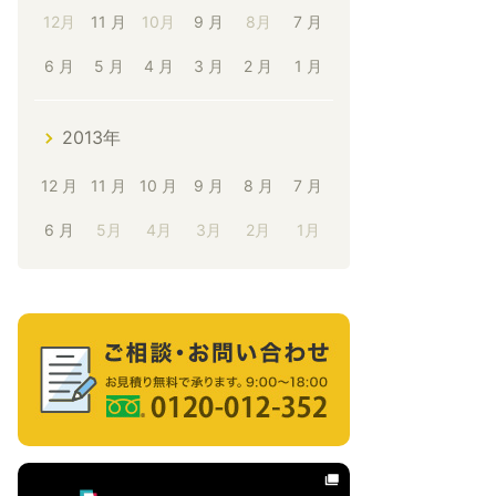
12月
11 月
10月
9 月
8月
7 月
6 月
5 月
4 月
3 月
2 月
1 月
2013年
12 月
11 月
10 月
9 月
8 月
7 月
6 月
5月
4月
3月
2月
1月