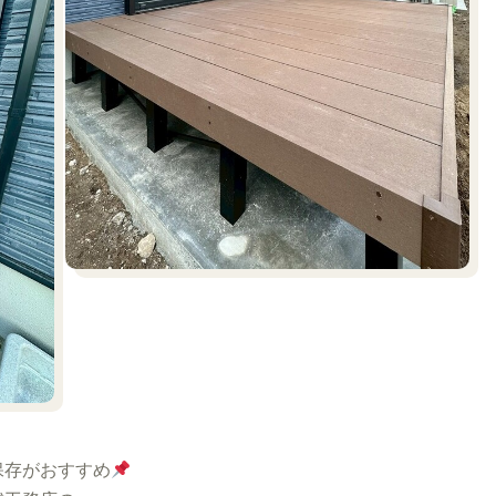
保存がおすすめ