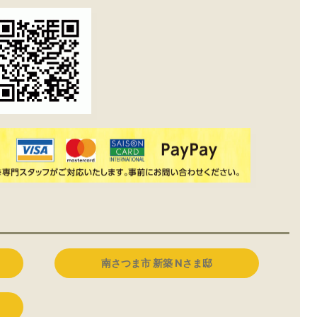
南さつま市 新築 Nさま邸