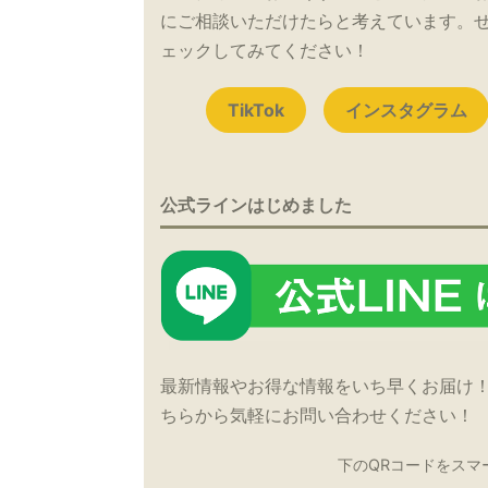
にご相談いただけたらと考えています。
ェックしてみてください！
TikTok
インスタグラム
公式ラインはじめました
最新情報やお得な情報をいち早くお届け
ちらから気軽にお問い合わせください！
下のQRコードをスマ