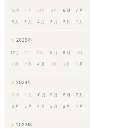
12月
11月
10月
9月
8 月
7 月
6 月
5 月
4 月
3 月
2 月
1 月
2025年
12 月
11月
10月
9 月
8 月
7月
6月
5月
4 月
3月
2月
1 月
2024年
12月
11月
10 月
9 月
8 月
7 月
6 月
5 月
4 月
3 月
2 月
1 月
2023年