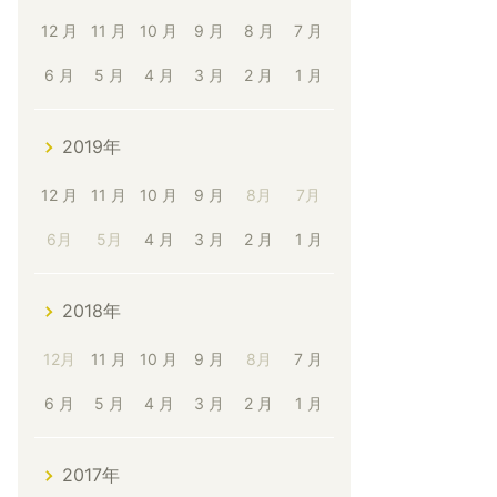
12 月
11 月
10 月
9 月
8 月
7 月
6 月
5 月
4 月
3 月
2 月
1 月
2019年
12 月
11 月
10 月
9 月
8月
7月
6月
5月
4 月
3 月
2 月
1 月
2018年
12月
11 月
10 月
9 月
8月
7 月
6 月
5 月
4 月
3 月
2 月
1 月
2017年