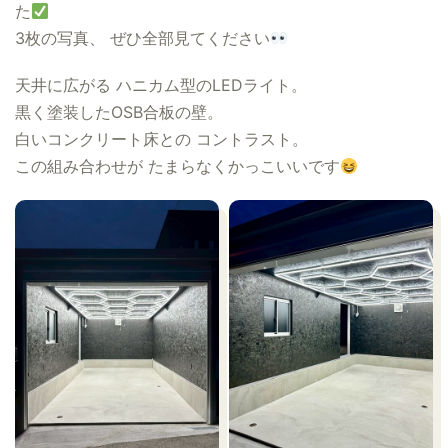
た
3枚の写真、 ぜひ全部見てください
天井に広がる ハニカム型のLEDライト。
黒く塗装したOSB合板の壁。
白いコンクリート床との コントラスト。
この組み合わせが たまらなくかっこいいです