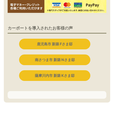
カーポートを導入されたお客様の声
鹿児島市 新築 Fさま邸
南さつま市 新築 Nさま邸
薩摩川内市 新築 Kさま邸