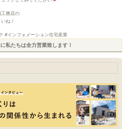
舗工務店の
さいね！
ック #インフォメーション住宅産業
めに私たちは全力営業致します！