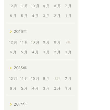
12 月
11 月
10 月
9 月
8 月
7 月
6 月
5 月
4 月
3 月
2 月
1 月
2016年
12 月
11 月
10 月
9 月
8 月
7月
6 月
5 月
4 月
3 月
2 月
1 月
2015年
12 月
11 月
10 月
9 月
8月
7 月
6 月
5 月
4 月
3 月
2 月
1 月
2014年