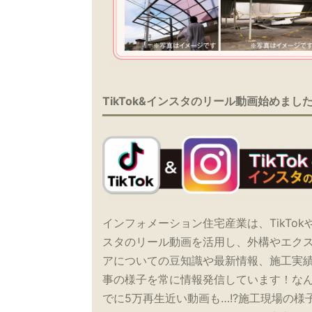
TikTok&インスタのリール動画始めまし
インフォメーション住宅産業は、TikTok
スタのリール動画を活用し、外構やエク
アについての豆知識や最新情報、施工実
事の様子を常に情報発信しています！な
でに5万再生近い動画も…!?施工現場の様