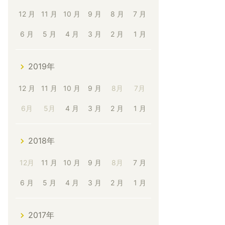
12 月
11 月
10 月
9 月
8 月
7 月
6 月
5 月
4 月
3 月
2 月
1 月
2019年
12 月
11 月
10 月
9 月
8月
7月
6月
5月
4 月
3 月
2 月
1 月
2018年
12月
11 月
10 月
9 月
8月
7 月
6 月
5 月
4 月
3 月
2 月
1 月
2017年