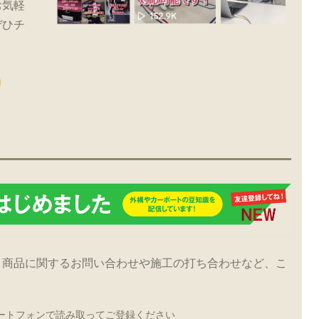
お気軽
ぜひチ
！商品に関するお問い合わせや施工の打ち合わせなど、こ
ートフォンで読み取ってご登録ください