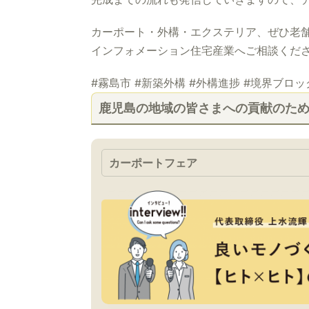
カーポート・外構・エクステリア、ぜひ老
インフォメーション住宅産業へご相談くだ
#霧島市 #新築外構 #外構進捗 #境界ブロ
鹿児島の地域の皆さまへの貢献のた
カーポートフェア