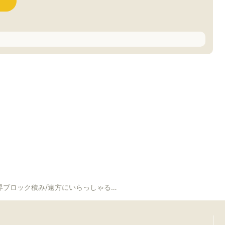
/遠方にいらっしゃるお施主様と連絡を取りながら進めてます