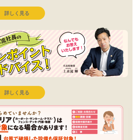
詳しく見る
詳しく見る