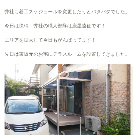
弊社も着工スケジュールを変更したりとバタバタでした。
今日は快晴！弊社の職人部隊は鹿屋遠征です！
エリアを拡大して今日もがんばってます！
先日は東坂元のお宅にテラスルームを設置してきました。