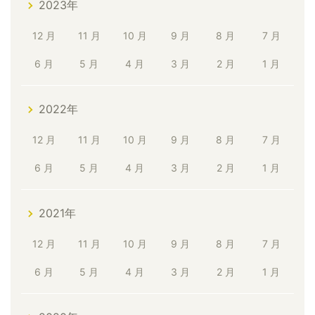
2023年
12 月
11 月
10 月
9 月
8 月
7 月
6 月
5 月
4 月
3 月
2 月
1 月
2022年
12 月
11 月
10 月
9 月
8 月
7 月
6 月
5 月
4 月
3 月
2 月
1 月
2021年
12 月
11 月
10 月
9 月
8 月
7 月
6 月
5 月
4 月
3 月
2 月
1 月