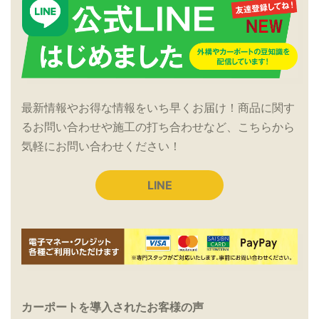
最新情報やお得な情報をいち早くお届け！商品に関す
るお問い合わせや施工の打ち合わせなど、こちらから
気軽にお問い合わせください！
LINE
カーポートを導入されたお客様の声