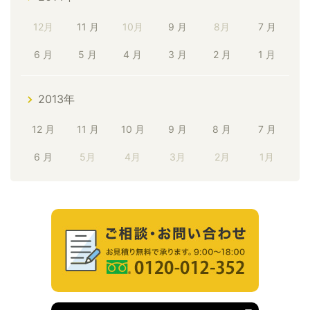
12月
11 月
10月
9 月
8月
7 月
6 月
5 月
4 月
3 月
2 月
1 月
2013年
12 月
11 月
10 月
9 月
8 月
7 月
6 月
5月
4月
3月
2月
1月