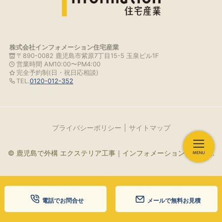
株式会社インフォメーション住宅産業
〒890-0082 鹿児島市紫原7丁目15-5 玉泉ビル1F
営業時間 AM10:00〜PM4:00
完全予約制(日・祝日応相談)
TEL.
0120-012-352
プライバシーポリシー
サイトマップ
© 鹿児島で外構 エクステリア工事｜インフォメーション住宅産業.
電話でお問合せ
メールで無料お見積