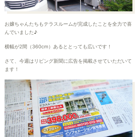
お嬢ちゃんたちもテラスルームが完成したことを全力で喜
んでいました♪
横幅が2間（360cm）あるととっても広いです！
さて、今週はリビング新聞に広告を掲載させていただいて
ます！