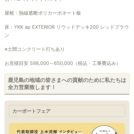
屋根：熱線遮断ポリカーボネート板
床：YKK ap
EXTERIOR
リウッドデッキ200 レッドブラウ
ン
※土間コンクリート打ちあり
お見積目安 598,000～650,000（税込・工事費込み）
鹿児島の地域の皆さまへの貢献のために私たちは
全力営業致します！
カーポートフェア