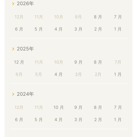
2026年
12月
11月
10月
9月
8 月
7 月
6 月
5 月
4 月
3 月
2 月
1 月
2025年
12 月
11月
10月
9 月
8 月
7月
6月
5月
4 月
3月
2月
1 月
2024年
12月
11月
10 月
9 月
8 月
7 月
6 月
5 月
4 月
3 月
2 月
1 月