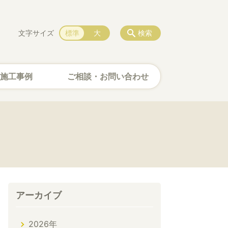
文字サイズ
標準
大
検索
施工事例
ご相談・お問い合わせ
アーカイブ
2026年