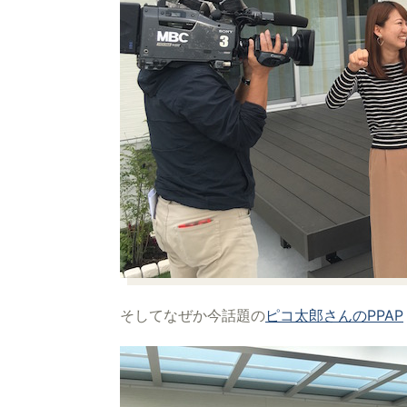
そしてなぜか今話題の
ピコ太郎さんのPPAP