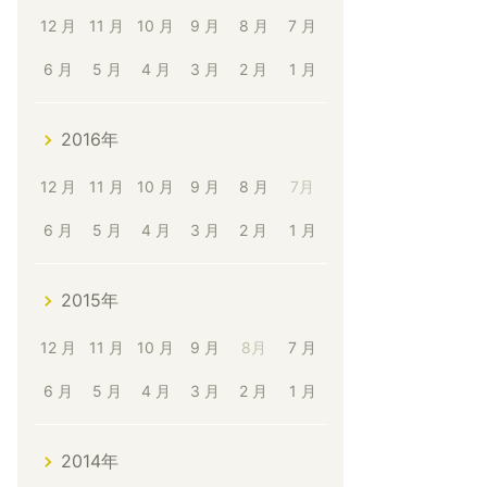
12 月
11 月
10 月
9 月
8 月
7 月
6 月
5 月
4 月
3 月
2 月
1 月
2016年
12 月
11 月
10 月
9 月
8 月
7月
6 月
5 月
4 月
3 月
2 月
1 月
2015年
12 月
11 月
10 月
9 月
8月
7 月
6 月
5 月
4 月
3 月
2 月
1 月
2014年