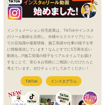
インフォメーション住宅産業は、TikTokやインスタ
のリール動画を活用し、外構やエクステリアについ
ての豆知識や最新情報、施工実績や仕事の様子を常
に情報発信しています！なんとすでに5万再生近い
動画も…!?施工現場の様子をリアルタイムでお届け
することで、安心＆お気軽にご相談いただけたらと
考えています。ぜひチェックしてみてください！
TikTok
インスタグラム