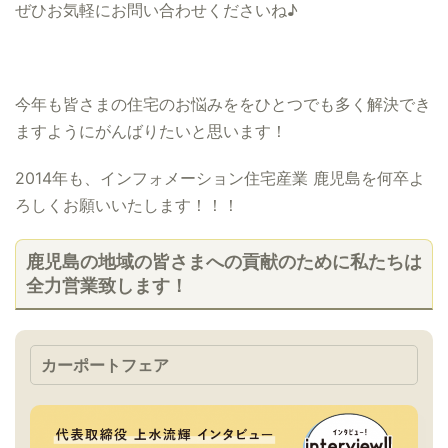
ぜひお気軽にお問い合わせくださいね♪
今年も皆さまの住宅のお悩みををひとつでも多く解決でき
ますようにがんばりたいと思います！
2014年も、インフォメーション住宅産業 鹿児島を何卒よ
ろしくお願いいたします！！！
鹿児島の地域の皆さまへの貢献のために私たちは
全力営業致します！
カーポートフェア