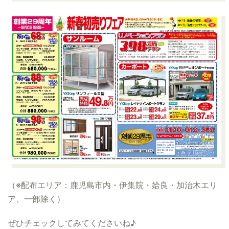
（※配布エリア：鹿児島市内・伊集院・姶良・加治木エリ
ア、一部除く）
ぜひチェックしてみてくださいね♪