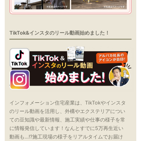
TikTok&インスタのリール動画始めました！
インフォメーション住宅産業は、TikTokやインスタ
のリール動画を活用し、外構やエクステリアについ
ての豆知識や最新情報、施工実績や仕事の様子を常
に情報発信しています！なんとすでに5万再生近い
動画も…!?施工現場の様子をリアルタイムでお届け