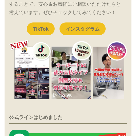
することで、安心＆お気軽にご相談いただけたらと
考えています。ぜひチェックしてみてください！
TikTok
インスタグラム
公式ラインはじめました