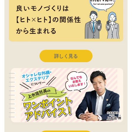
詳しく見る