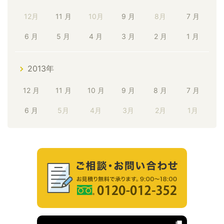
12月
11 月
10月
9 月
8月
7 月
6 月
5 月
4 月
3 月
2 月
1 月
2013年
12 月
11 月
10 月
9 月
8 月
7 月
6 月
5月
4月
3月
2月
1月