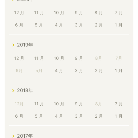
12 月
11 月
10 月
9 月
8 月
7 月
6 月
5 月
4 月
3 月
2 月
1 月
2019年
12 月
11 月
10 月
9 月
8月
7月
6月
5月
4 月
3 月
2 月
1 月
2018年
12月
11 月
10 月
9 月
8月
7 月
6 月
5 月
4 月
3 月
2 月
1 月
2017年