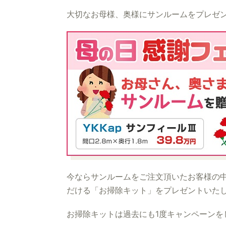
大切なお母様、奥様にサンルームをプレゼ
今ならサンルームをご注文頂いたお客様の中
だける「
お掃除キット
」をプレゼントいた
お掃除キットは過去にも1度キャンペーンを