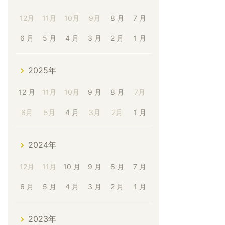
12月
11月
10月
9月
8 月
7 月
6 月
5 月
4 月
3 月
2 月
1 月
2025年
12 月
11月
10月
9 月
8 月
7月
6月
5月
4 月
3月
2月
1 月
2024年
12月
11月
10 月
9 月
8 月
7 月
6 月
5 月
4 月
3 月
2 月
1 月
2023年