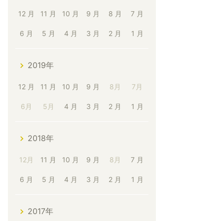
12 月
11 月
10 月
9 月
8 月
7 月
6 月
5 月
4 月
3 月
2 月
1 月
2019年
12 月
11 月
10 月
9 月
8月
7月
6月
5月
4 月
3 月
2 月
1 月
2018年
12月
11 月
10 月
9 月
8月
7 月
6 月
5 月
4 月
3 月
2 月
1 月
2017年