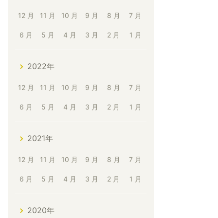
12 月
11 月
10 月
9 月
8 月
7 月
6 月
5 月
4 月
3 月
2 月
1 月
2022年
12 月
11 月
10 月
9 月
8 月
7 月
6 月
5 月
4 月
3 月
2 月
1 月
2021年
12 月
11 月
10 月
9 月
8 月
7 月
6 月
5 月
4 月
3 月
2 月
1 月
2020年