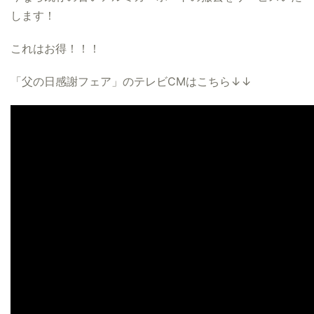
します！
これはお得！！！
「父の日感謝フェア」のテレビCMはこちら↓↓