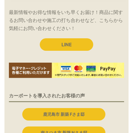
最新情報やお得な情報をいち早くお届け！商品に関す
るお問い合わせや施工の打ち合わせなど、こちらから
気軽にお問い合わせください！
LINE
カーポートを導入されたお客様の声
鹿児島市 新築 Fさま邸
南さつま市 新築 Nさま邸