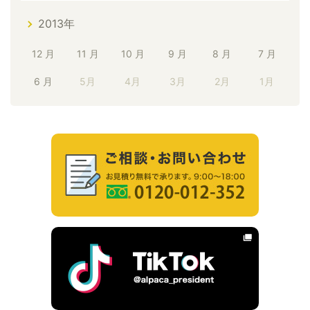
2013年
12 月
11 月
10 月
9 月
8 月
7 月
6 月
5月
4月
3月
2月
1月