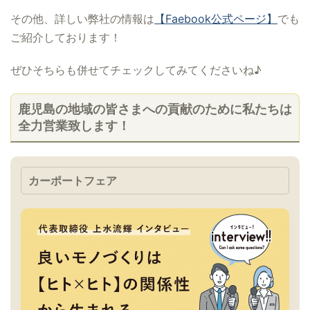
その他、詳しい弊社の情報は
【Faebook公式ページ】
でも
ご紹介しております！
ぜひそちらも併せてチェックしてみてくださいね♪
鹿児島の地域の皆さまへの貢献のために私たちは
全力営業致します！
カーポートフェア