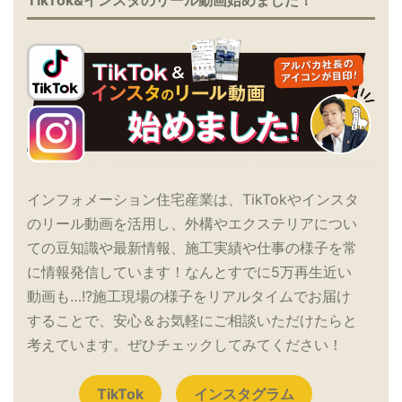
TikTok&インスタのリール動画始めました！
インフォメーション住宅産業は、TikTokやインスタ
のリール動画を活用し、外構やエクステリアについ
ての豆知識や最新情報、施工実績や仕事の様子を常
に情報発信しています！なんとすでに5万再生近い
動画も…!?施工現場の様子をリアルタイムでお届け
することで、安心＆お気軽にご相談いただけたらと
考えています。ぜひチェックしてみてください！
TikTok
インスタグラム