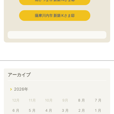
薩摩川内市 新築 Kさま邸
アーカイブ
2026年
12月
11月
10月
9月
8 月
7 月
6 月
5 月
4 月
3 月
2 月
1 月