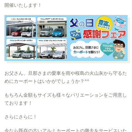
開催いたします！
お父さん、旦那さまの愛車を雨や桜島の火山灰から守るた
めにカーポートはいかがでしょうか？^^
もちろん金額もサイズも様々なバリエーションをご用意し
ております！
さらにさらに！
今なら
既存の古いアルミカーポートの撤去をサービス
いた