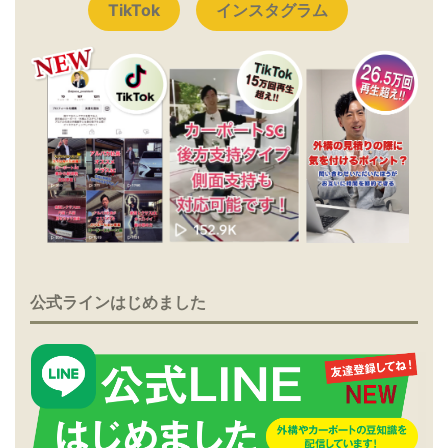
TikTok
インスタグラム
公式ラインはじめました