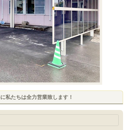
めに私たちは全力営業致します！