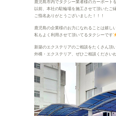
鹿児島市内でタクシー業者様のカーポート
以前、本社の駐輪場を施工させて頂いたご
ご指名ありがとうございました！！！
鹿児島の企業様のお力になれることは嬉し
私もよく利用させて頂いてるタクシーです
新築のエクステリアのご相談をたくさん頂
外構・エクステリア、ぜひご相談ください