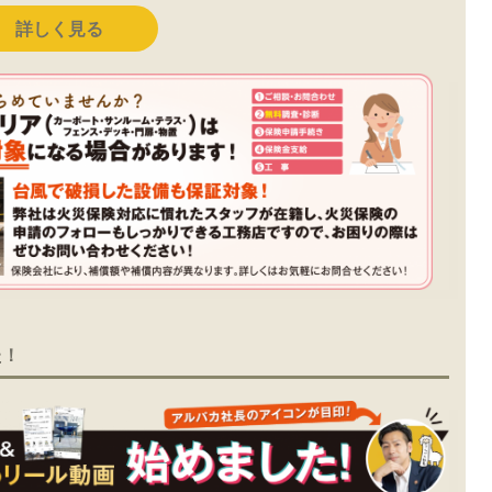
詳しく見る
た！