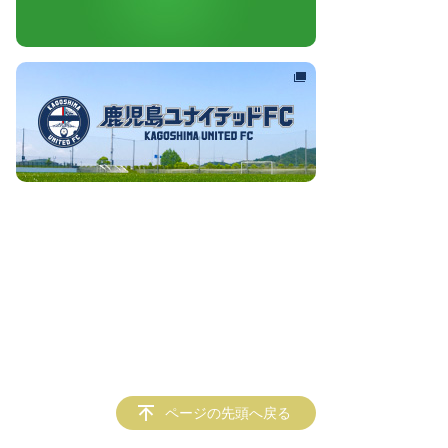
ページの先頭へ戻る