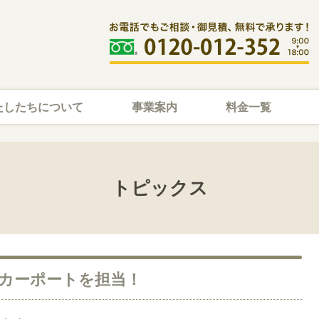
たしたちについて
事業案内
料金一覧
トピックス
カーポートを担当！