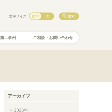
文字サイズ
標準
大
検索
施工事例
ご相談・お問い合わせ
アーカイブ
2026年