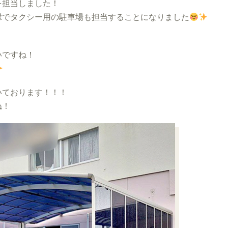
を担当しました！
縁でタクシー用の駐車場も担当することになりました
いですね！
いております！！！
ね！