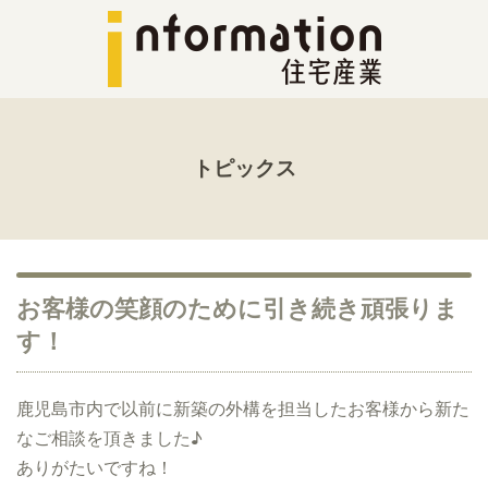
トピックス
お客様の笑顔のために引き続き頑張りま
す！
鹿児島市内で以前に新築の外構を担当したお客様から新た
なご相談を頂きました♪
ありがたいですね！