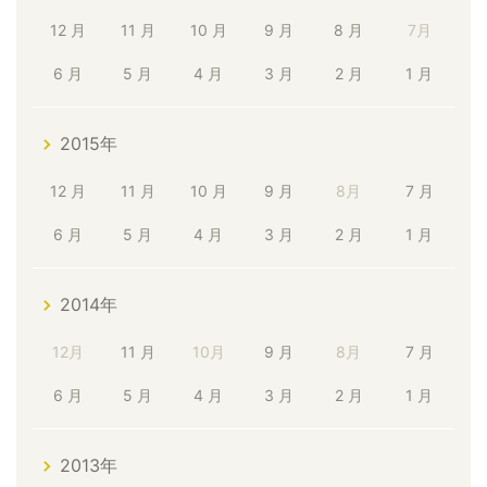
12 月
11 月
10 月
9 月
8 月
7月
6 月
5 月
4 月
3 月
2 月
1 月
2015年
12 月
11 月
10 月
9 月
8月
7 月
6 月
5 月
4 月
3 月
2 月
1 月
2014年
12月
11 月
10月
9 月
8月
7 月
6 月
5 月
4 月
3 月
2 月
1 月
2013年