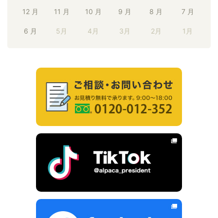
12 月
11 月
10 月
9 月
8 月
7 月
6 月
5月
4月
3月
2月
1月