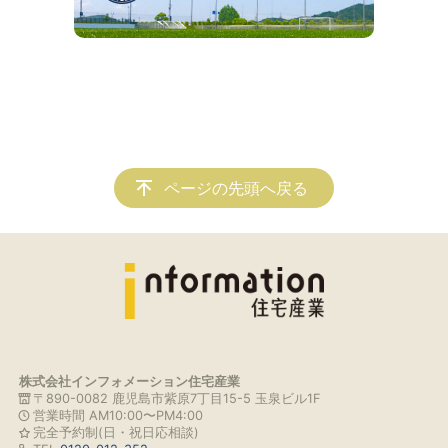
ページの先頭へ戻る
株式会社インフォメーション住宅産業
〒890-0082 鹿児島市紫原7丁目15-5 玉泉ビル1F
営業時間 AM10:00〜PM4:00
完全予約制(日・祝日応相談)