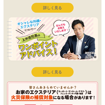
詳しく見る
詳しく見る