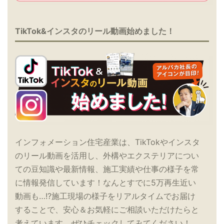
TikTok&インスタのリール動画始めました！
インフォメーション住宅産業は、TikTokやインスタ
のリール動画を活用し、外構やエクステリアについ
ての豆知識や最新情報、施工実績や仕事の様子を常
に情報発信しています！なんとすでに5万再生近い
動画も…!?施工現場の様子をリアルタイムでお届け
することで、安心＆お気軽にご相談いただけたらと
考えています。ぜひチェックしてみてください！