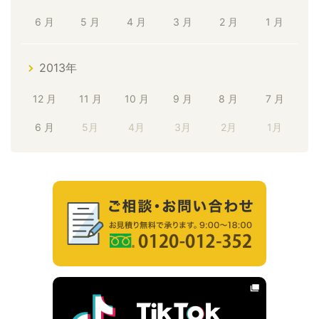
6 月
5 月
4 月
3 月
2 月
1 月
2013年
12 月
11 月
10 月
9 月
8 月
7 月
6 月
5月
4月
3月
2月
1月