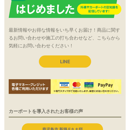
最新情報やお得な情報をいち早くお届け！商品に関す
るお問い合わせや施工の打ち合わせなど、こちらから
気軽にお問い合わせください！
LINE
カーポートを導入されたお客様の声
鹿児島市 新築 Fさま邸