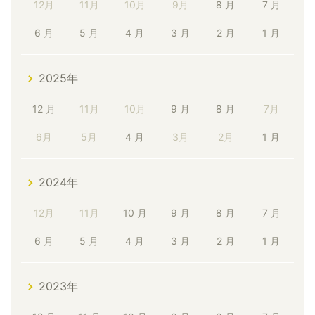
12月
11月
10月
9月
8 月
7 月
6 月
5 月
4 月
3 月
2 月
1 月
2025年
12 月
11月
10月
9 月
8 月
7月
6月
5月
4 月
3月
2月
1 月
2024年
12月
11月
10 月
9 月
8 月
7 月
6 月
5 月
4 月
3 月
2 月
1 月
2023年