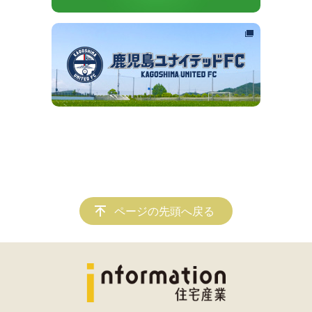
ページの先頭へ戻る