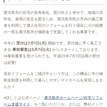
鹿児島市の住宅の長寿命化、質の向上と併せて、地域の活
性化、雇用の安定を図るため、鹿児島市民が市内の施工業
者を利用して個人住宅のリフォームを行う場合にその経費
の一部を鹿児島市が補助金で支援してくれる事業です。
今年の
受付は7月1日(月)
開始です。受付後に早く着工で
きる
事前審査は5月7日(火)
からスタートしております。
(※事前審査を受けられても、平成25年7月1日以降の受付
は必要)
現在リフォームをご検討中という方は、この機会に市の補
助金制度を利用して暮らしやすいマイホームを実現しませ
んか？
※詳しくは公式ページ「
鹿児島市ホームページ/住宅リフォ
ーム支援サイト
」をご覧いただくか、または、弊社インフ