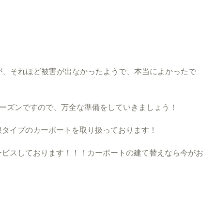
が、それほど被害が出なかったようで、本当によかったで
シーズンですので、万全な準備をしていきましょう！
根タイプのカーポートを取り扱っております！
ービス
しております！！！カーポートの建て替えなら今がお