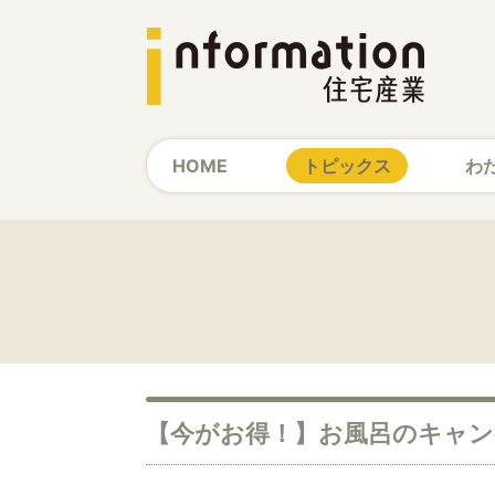
HOME
トピックス
わ
【今がお得！】お風呂のキャン