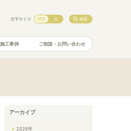
文字サイズ
標準
大
検索
施工事例
ご相談・お問い合わせ
アーカイブ
2026年