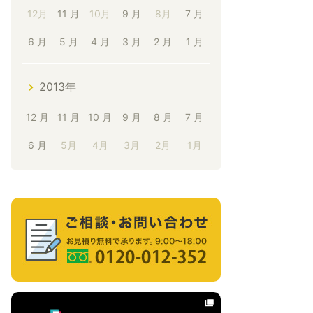
12月
11 月
10月
9 月
8月
7 月
6 月
5 月
4 月
3 月
2 月
1 月
2013年
12 月
11 月
10 月
9 月
8 月
7 月
6 月
5月
4月
3月
2月
1月