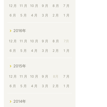
12 月
11 月
10 月
9 月
8 月
7 月
6 月
5 月
4 月
3 月
2 月
1 月
2016年
12 月
11 月
10 月
9 月
8 月
7月
6 月
5 月
4 月
3 月
2 月
1 月
2015年
12 月
11 月
10 月
9 月
8月
7 月
6 月
5 月
4 月
3 月
2 月
1 月
2014年