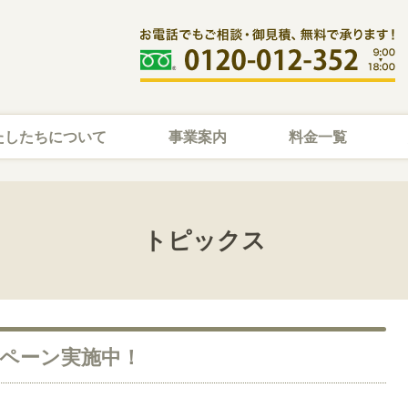
たしたちについて
事業案内
料金一覧
トピックス
ペーン実施中！