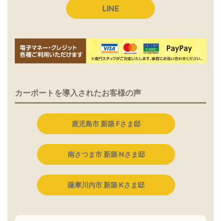
LINE
カーポートを導入されたお客様の声
鹿児島市 新築 Fさま邸
南さつま市 新築 Nさま邸
薩摩川内市 新築 Kさま邸