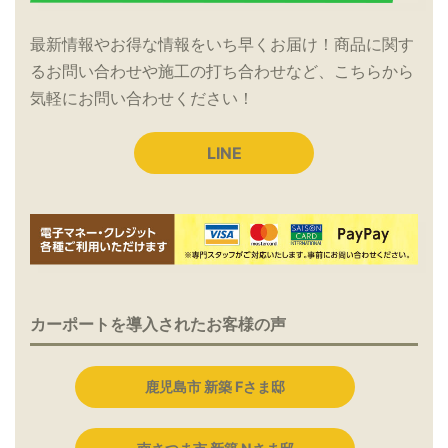
最新情報やお得な情報をいち早くお届け！商品に関す
るお問い合わせや施工の打ち合わせなど、こちらから
気軽にお問い合わせください！
LINE
カーポートを導入されたお客様の声
鹿児島市 新築 Fさま邸