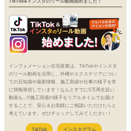
TikTok&インスタのリール動画始めました！
インフォメーション住宅産業は、TikTokやインスタ
のリール動画を活用し、外構やエクステリアについ
ての豆知識や最新情報、施工実績や仕事の様子を常
に情報発信しています！なんとすでに5万再生近い
動画も…!?施工現場の様子をリアルタイムでお届け
することで、安心＆お気軽にご相談いただけたらと
考えています。ぜひチェックしてみてください！
TikTok
インスタグラム