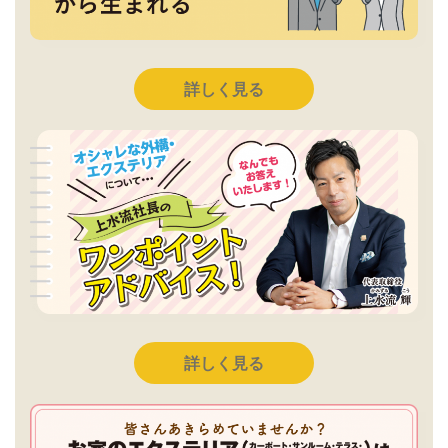
詳しく見る
詳しく見る