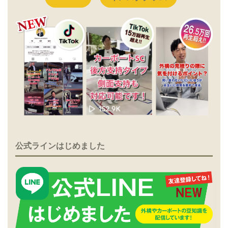
公式ラインはじめました