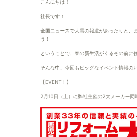
こんにちは！
社長です！
全国ニュースで大雪の報道があったりと、
う！
ということで、春の新生活がくるその前に
そんな中、今回もビッグなイベント情報の
【EVENT！】
2月10日（土）に弊社主催の2大メーカー