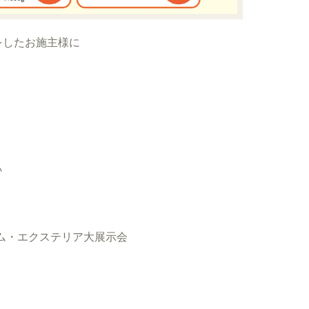
をしたお施主様に
！
^
ム・エクステリア大展示会