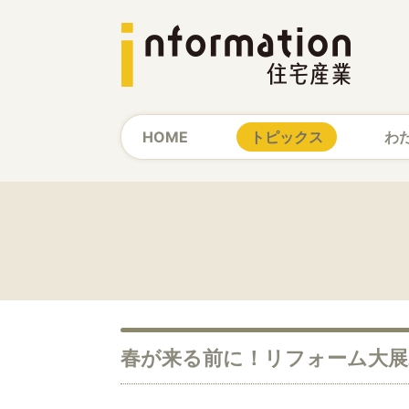
HOME
トピックス
わ
春が来る前に！リフォーム大展示