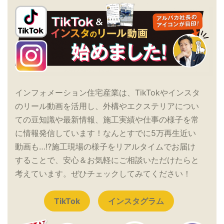
インフォメーション住宅産業は、TikTokやインスタ
のリール動画を活用し、外構やエクステリアについ
ての豆知識や最新情報、施工実績や仕事の様子を常
に情報発信しています！なんとすでに5万再生近い
動画も…!?施工現場の様子をリアルタイムでお届け
することで、安心＆お気軽にご相談いただけたらと
考えています。ぜひチェックしてみてください！
TikTok
インスタグラム