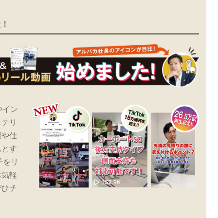
た！
やイン
ステリ
績や仕
んとす
子をリ
お気軽
ぜひチ