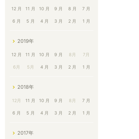
12 月
11 月
10 月
9 月
8 月
7 月
6 月
5 月
4 月
3 月
2 月
1 月
2019年
12 月
11 月
10 月
9 月
8月
7月
6月
5月
4 月
3 月
2 月
1 月
2018年
12月
11 月
10 月
9 月
8月
7 月
6 月
5 月
4 月
3 月
2 月
1 月
2017年