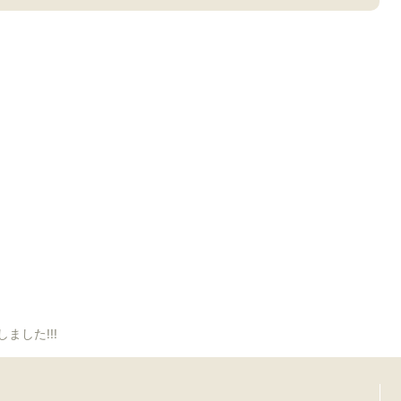
ました!!!