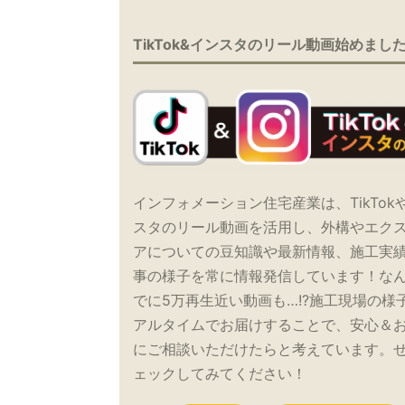
TikTok&インスタのリール動画始めまし
インフォメーション住宅産業は、TikTok
スタのリール動画を活用し、外構やエク
アについての豆知識や最新情報、施工実
事の様子を常に情報発信しています！な
でに5万再生近い動画も…!?施工現場の様
アルタイムでお届けすることで、安心＆
にご相談いただけたらと考えています。
ェックしてみてください！