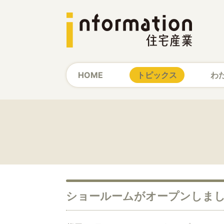
HOME
トピックス
わ
ショールームがオープンしました