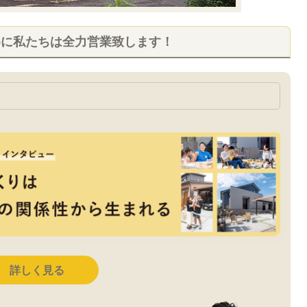
めに私たちは全力営業致します！
詳しく見る