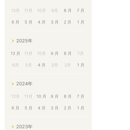
12月
11月
10月
9月
8 月
7 月
6 月
5 月
4 月
3 月
2 月
1 月
2025年
12 月
11月
10月
9 月
8 月
7月
6月
5月
4 月
3月
2月
1 月
2024年
12月
11月
10 月
9 月
8 月
7 月
6 月
5 月
4 月
3 月
2 月
1 月
2023年