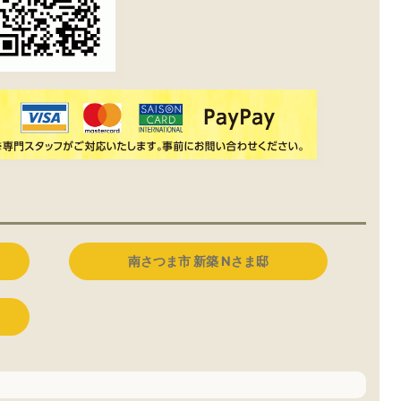
南さつま市 新築 Nさま邸