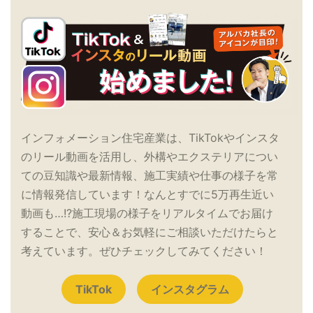
インフォメーション住宅産業は、TikTokやインスタ
のリール動画を活用し、外構やエクステリアについ
ての豆知識や最新情報、施工実績や仕事の様子を常
に情報発信しています！なんとすでに5万再生近い
動画も…!?施工現場の様子をリアルタイムでお届け
することで、安心＆お気軽にご相談いただけたらと
考えています。ぜひチェックしてみてください！
TikTok
インスタグラム