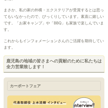
まさか、私の家の外構・エクステリアが受賞するとは思っ
てもいなかったので、びっくりしています。素直に嬉しい
です。「お家キャンプ」や「BBQ」も家族で楽しんでいま
す。
これからもインフォメーションさんのご活躍を期待してい
ます。
鹿児島の地域の皆さまへの貢献のために私たちは
全力営業致します！
カーポートフェア