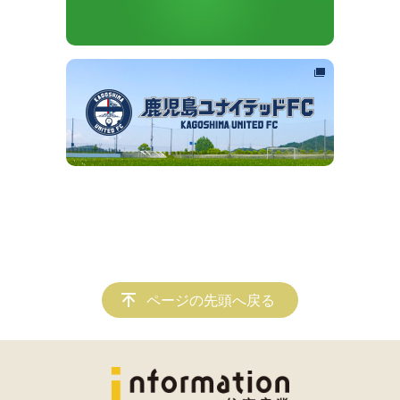
ページの先頭へ戻る