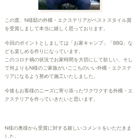
この度、N様邸の外構・エクステリアがベストスタイル賞
を受賞しまして本当に嬉しく思っております。
今回のポイントとしましては「お家キャンプ」「BBQ」な
ども楽しめる作りになっています。
このコロナ禍の状況でお家時間を大切にして欲しい、そし
て何よりもN様のご家族がいごこちのいい外構・エクステ
リアになるよう努めて施工いたしました。
今後もお客様のニーズに寄り添ったワクワクする外構・エ
クステリアを作っていきたいと思います。
N様の奥様から受賞に対する嬉しいコメントをいただきま
した。