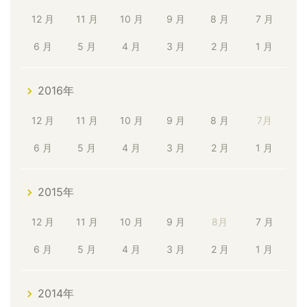
12 月
11 月
10 月
9 月
8 月
7 月
6 月
5 月
4 月
3 月
2 月
1 月
2016年
12 月
11 月
10 月
9 月
8 月
7月
6 月
5 月
4 月
3 月
2 月
1 月
2015年
12 月
11 月
10 月
9 月
8月
7 月
6 月
5 月
4 月
3 月
2 月
1 月
2014年