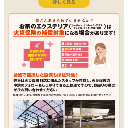
詳しく見る