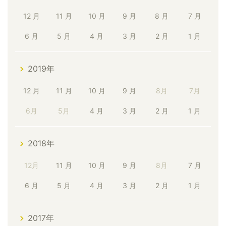
12 月
11 月
10 月
9 月
8 月
7 月
6 月
5 月
4 月
3 月
2 月
1 月
2019年
12 月
11 月
10 月
9 月
8月
7月
6月
5月
4 月
3 月
2 月
1 月
2018年
12月
11 月
10 月
9 月
8月
7 月
6 月
5 月
4 月
3 月
2 月
1 月
2017年