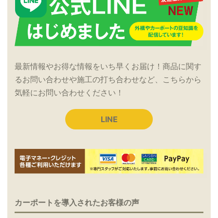
最新情報やお得な情報をいち早くお届け！商品に関す
るお問い合わせや施工の打ち合わせなど、こちらから
気軽にお問い合わせください！
LINE
カーポートを導入されたお客様の声