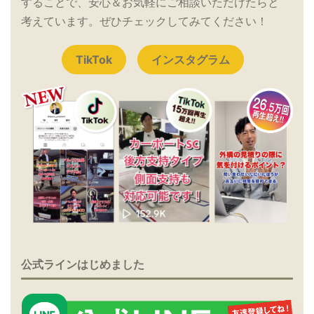
することで、安心＆お気軽にご相談いただけたらと
考えています。ぜひチェックしてみてください！
TikTok
インスタグラム
公式ラインはじめました