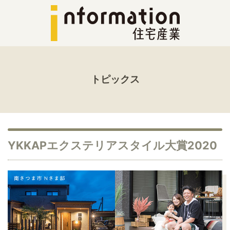
トピックス
YKKAPエクステリアスタイル大賞2020