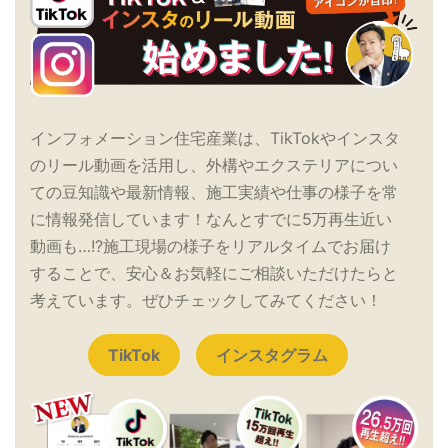
インフォメーション住宅産業は、TikTokやインスタ
のリール動画を活用し、外構やエクステリアについ
ての豆知識や最新情報、施工実績や仕事の様子を常
に情報発信しています！なんとすでに5万再生近い
動画も…!?施工現場の様子をリアルタイムでお届け
することで、安心＆お気軽にご相談いただけたらと
考えています。ぜひチェックしてみてください！
TikTok
インスタグラム