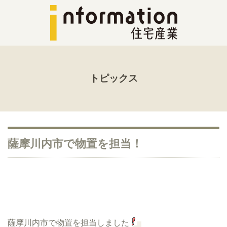
トピックス
薩摩川内市で物置を担当！
薩摩川内市で物置を担当しました