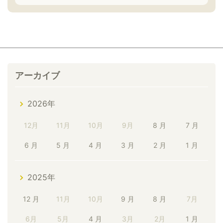
アーカイブ
2026年
12月
11月
10月
9月
8 月
7 月
6 月
5 月
4 月
3 月
2 月
1 月
2025年
12 月
11月
10月
9 月
8 月
7月
6月
5月
4 月
3月
2月
1 月