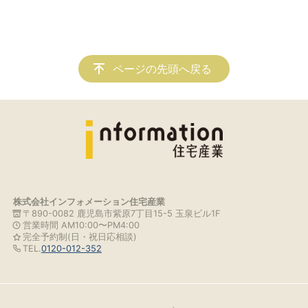
ページの先頭へ戻る
株式会社インフォメーション住宅産業
〒890-0082 鹿児島市紫原7丁目15-5 玉泉ビル1F
営業時間 AM10:00〜PM4:00
完全予約制(日・祝日応相談)
TEL.
0120-012-352