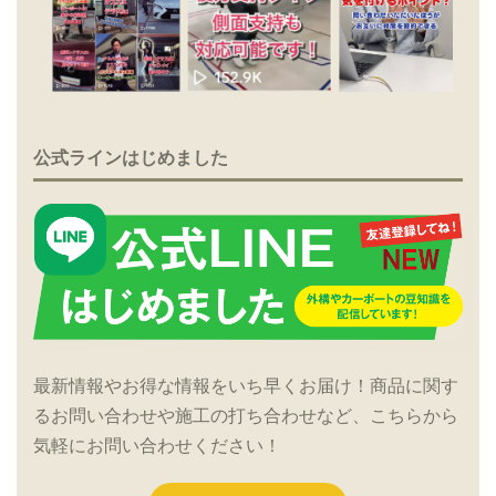
公式ラインはじめました
最新情報やお得な情報をいち早くお届け！商品に関す
るお問い合わせや施工の打ち合わせなど、こちらから
気軽にお問い合わせください！