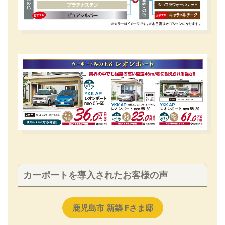
カーポートを導入されたお客様の声
鹿児島市 新築 Fさま邸