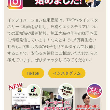
インフォメーション住宅産業は、TikTokやインスタ
のリール動画を活用し、外構やエクステリアについ
ての豆知識や最新情報、施工実績や仕事の様子を常
に情報発信しています！なんとすでに5万再生近い
動画も…!?施工現場の様子をリアルタイムでお届け
することで、安心＆お気軽にご相談いただけたらと
考えています。ぜひチェックしてみてください！
TikTok
インスタグラム