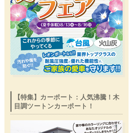
【特集】カーポート：人気沸騰！木
目調ツートンカーポート！