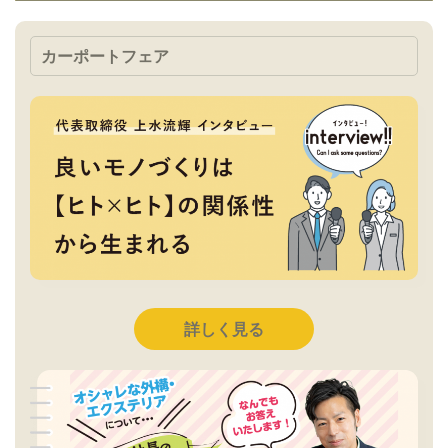
カーポートフェア
詳しく見る