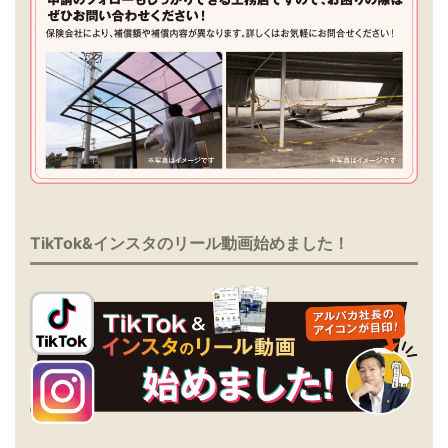
TikTok&インスタのリール動画始めました！