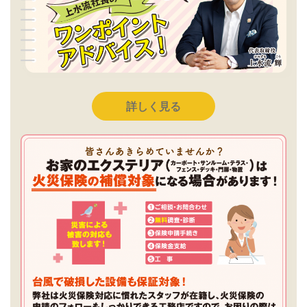
詳しく見る