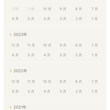
12月
11月
10 月
9 月
8 月
7 月
6 月
5 月
4 月
3 月
2 月
1 月
2023年
12 月
11 月
10 月
9 月
8 月
7 月
6 月
5 月
4 月
3 月
2 月
1 月
2022年
12 月
11 月
10 月
9 月
8 月
7 月
6 月
5 月
4 月
3 月
2 月
1 月
2021年