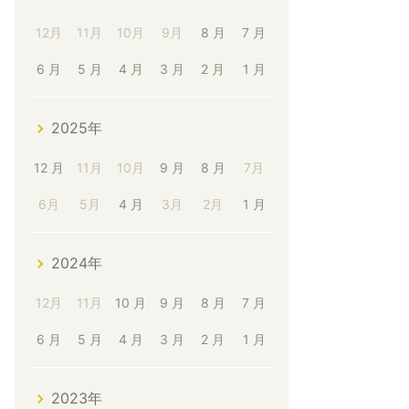
12月
11月
10月
9月
8 月
7 月
6 月
5 月
4 月
3 月
2 月
1 月
2025年
12 月
11月
10月
9 月
8 月
7月
6月
5月
4 月
3月
2月
1 月
2024年
12月
11月
10 月
9 月
8 月
7 月
6 月
5 月
4 月
3 月
2 月
1 月
2023年