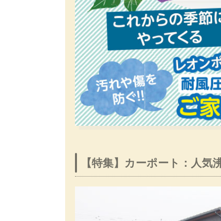
【特集】カーポート：人気