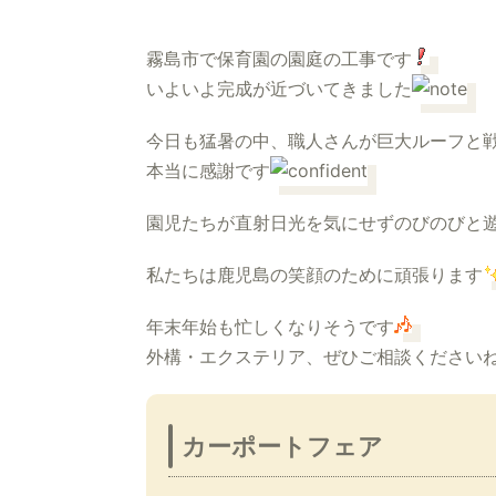
霧島市で保育園の園庭の工事です
いよいよ完成が近づいてきました
今日も猛暑の中、職人さんが巨大ルーフと
本当に感謝です
園児たちが直射日光を気にせずのびのび
私たちは鹿児島の笑顔のために頑張ります
年末年始も忙しくなりそうです
外構・エクステリア、ぜひご相談ください
カーポートフェア