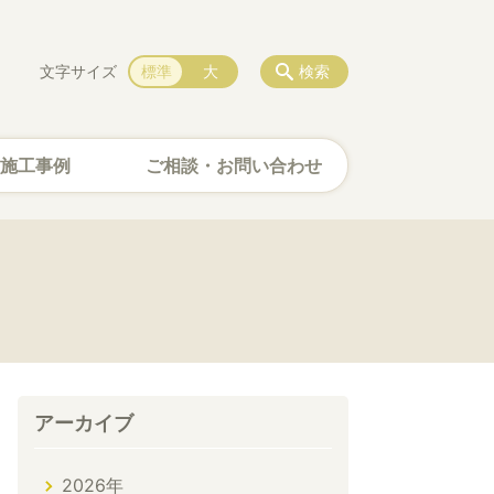
文字サイズ
標準
大
検索
施工事例
ご相談・お問い合わせ
アーカイブ
2026年