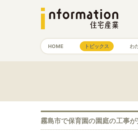
HOME
トピックス
わ
霧島市で保育園の園庭の工事