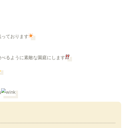
戦っております
と遊べるように素敵な園庭にします
ね