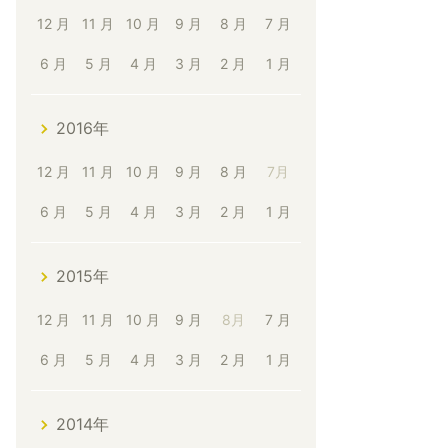
12 月
11 月
10 月
9 月
8 月
7 月
6 月
5 月
4 月
3 月
2 月
1 月
2016年
12 月
11 月
10 月
9 月
8 月
7月
6 月
5 月
4 月
3 月
2 月
1 月
2015年
12 月
11 月
10 月
9 月
8月
7 月
6 月
5 月
4 月
3 月
2 月
1 月
2014年