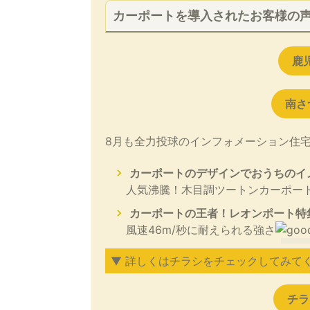
カーポートを導入されたお客様の
鹿
南さ
8月も全力投球のインフォメーション住
カーポートのデザインでおうちのイ
人気沸騰！木目調ツートンカーポー
カーポートの王者！レオンポート特
風速46m/秒に耐えられる強さ
▼ 詳しくはチラシをチェックしてみてく
チラ