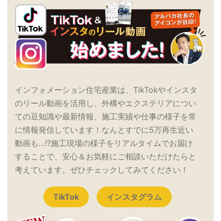
インフォメーション住宅産業は、TikTokやインスタ
のリール動画を活用し、外構やエクステリアについ
ての豆知識や最新情報、施工実績や仕事の様子を常
に情報発信しています！なんとすでに5万再生近い
動画も…!?施工現場の様子をリアルタイムでお届け
することで、安心＆お気軽にご相談いただけたらと
考えています。ぜひチェックしてみてください！
TikTok
インスタグラム