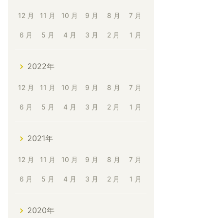
12 月
11 月
10 月
9 月
8 月
7 月
6 月
5 月
4 月
3 月
2 月
1 月
2022年
12 月
11 月
10 月
9 月
8 月
7 月
6 月
5 月
4 月
3 月
2 月
1 月
2021年
12 月
11 月
10 月
9 月
8 月
7 月
6 月
5 月
4 月
3 月
2 月
1 月
2020年