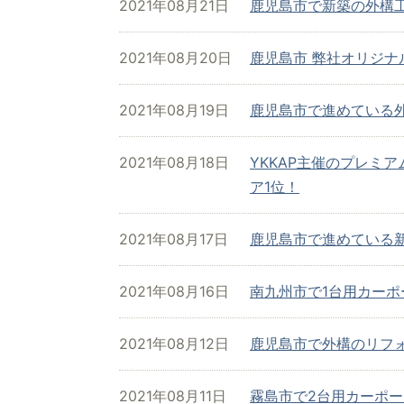
2021年08月21日
鹿児島市で新築の外構
2021年08月20日
鹿児島市 弊社オリジナ
2021年08月19日
鹿児島市で進めている
2021年08月18日
YKKAP主催のプレミ
ア1位！
2021年08月17日
鹿児島市で進めている
2021年08月16日
南九州市で1台用カーポ
2021年08月12日
鹿児島市で外構のリフ
2021年08月11日
霧島市で2台用カーポ