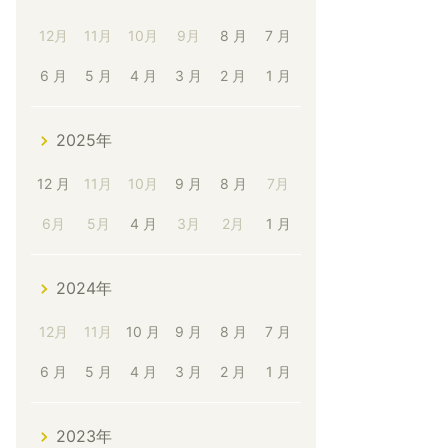
12月
11月
10月
9月
8 月
7 月
6 月
5 月
4 月
3 月
2 月
1 月
2025年
12 月
11月
10月
9 月
8 月
7月
6月
5月
4 月
3月
2月
1 月
2024年
12月
11月
10 月
9 月
8 月
7 月
6 月
5 月
4 月
3 月
2 月
1 月
2023年