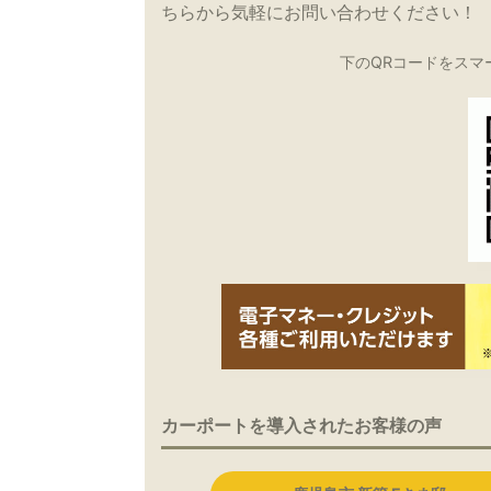
ちらから気軽にお問い合わせください！
下のQRコードをスマ
カーポートを導入されたお客様の声