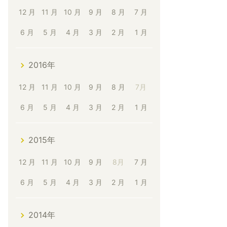
12 月
11 月
10 月
9 月
8 月
7 月
6 月
5 月
4 月
3 月
2 月
1 月
2016年
12 月
11 月
10 月
9 月
8 月
7月
6 月
5 月
4 月
3 月
2 月
1 月
2015年
12 月
11 月
10 月
9 月
8月
7 月
6 月
5 月
4 月
3 月
2 月
1 月
2014年