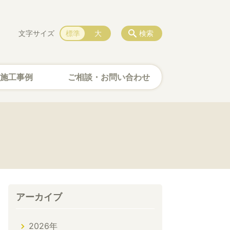
文字サイズ
標準
大
検索
施工事例
ご相談・お問い合わせ
アーカイブ
2026年