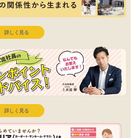
詳しく見る
詳しく見る